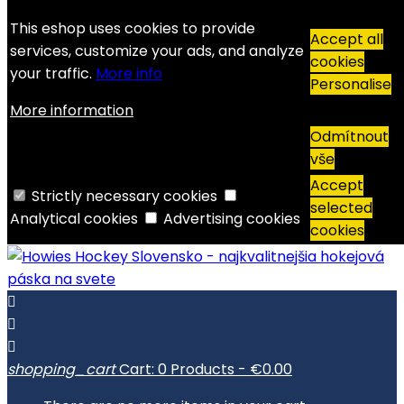
Contact
Phone:
+421 949 00 11 02
Email:
This eshop uses cookies to provide
Accept all
info@howieshockey.sk
services, customize your ads, and analyze
cookies
English

your traffic.
More info
Personalise
English
More information
Slovenčina
Odmítnout
vše
EUR €

Accept
Strictly necessary cookies
CZK Kč
selected
Analytical cookies
Advertising cookies
EUR €
cookies



shopping_cart
Cart:
0
Products - €0.00