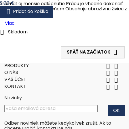
Cena
9,00 €
zrovnať aj menšie odlúpnutie Prácu je vhodné dokončiť
jemným brúsnym kameňom Obsahuje abrazívnu živicu z

Pridať do košika
karbidu kremíka
Viac

Skladom

SPÄŤ NA ZAČIATOK
PRODUKTY


O NÁS


VÁŠ ÚČET


KONTAKT


Novinky
Odber noviniek môžete kedykoľvek zrušiť. Ak to
chcete urobiť, kontaktujte nás.