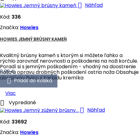

Náhľad
Kód:
336
Značka:
Howies
HOWIES JEMNÝ BRÚSNY KAMEŇ
Kvalitný brúsny kameň s ktorým si môžete ľahko a
rýchlo zarovnať nerovnosti a poškodenia na noži korčule.
Poradí si s jemným poškodením - vhodný na doostrenie
Cena
8,99 €
noža a opravu drobných poškodení ostria noža Obsahuje
abrazívnu živicu z karbidu kremíka

Pridať do košika
Viac

Vypredané

Náhľad
Kód:
33692
Značka:
Howies