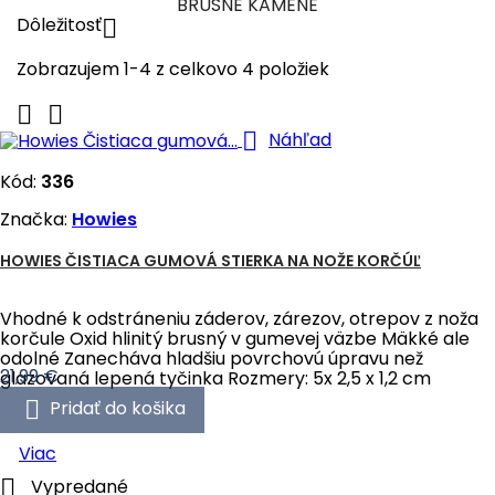
BRÚSNE KAMENE
Dôležitosť

Zobrazujem 1-4 z celkovo 4 položiek



Náhľad
Kód:
336
Značka:
Howies
HOWIES ČISTIACA GUMOVÁ STIERKA NA NOŽE KORČÚĽ
Vhodné k odstráneniu záderov, zárezov, otrepov z noža
korčule Oxid hlinitý brusný v gumevej väzbe Mäkké ale
odolné Zanecháva hladšiu povrchovú úpravu než
Cena
21,99 €
glazovaná lepená tyčinka Rozmery: 5x 2,5 x 1,2 cm

Pridať do košika
Viac

Vypredané