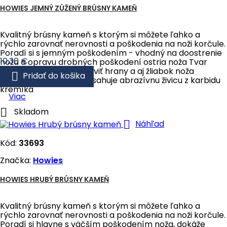
HOWIES JEMNÝ ZÚŽENÝ BRÚSNY KAMEŇ
Kvalitný brúsny kameň s ktorým si môžete ľahko a
rýchlo zarovnať nerovnosti a poškodenia na noži korčule.
Poradí si s jemným poškodením - vhodný na doostrenie
Cena
10,30 €
noža a opravu drobných poškodení ostria noža Tvar
kameňa umožňuje opraviť hrany a aj žliabok noža

Pridať do košika
Viacúčelový kameň Obsahuje abrazívnu živicu z karbidu
kremíka
Viac

Skladom

Náhľad
Kód:
33693
Značka:
Howies
HOWIES HRUBÝ BRÚSNY KAMEŇ
Kvalitný brúsny kameň s ktorým si môžete ľahko a
rýchlo zarovnať nerovnosti a poškodenia na noži korčule.
Poradí si hlavne s väčším poškodením noža, dokáže