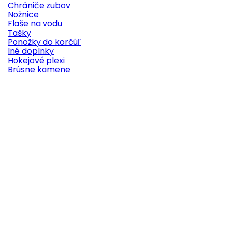
Chrániče zubov
Nožnice
Flaše na vodu
Tašky
Ponožky do korčúľ
Iné doplnky
Hokejové plexi
Brúsne kamene

Náhľad
Kód:
45
Značka:
Howies
HOWIES BIELA TEXTILNÁ HOKEJOVÁ PÁSKA
Najkvalitnejšia hokejová páska na svete! Využívajú ju
profesionálni hokejoví hráči vrátane hráčov NHL
Výborne drží na čepeli Je vodeodolná Samovoľne sa
neodliepa Vysoká odolnosť voči pretrhnutiu Vysoká
hustota vlákien Rozmery pásky: 2,5cm x 23m
Vyrobené v USA.