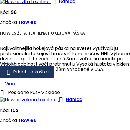

Náhľad
Kód:
96
Značka:
Howies
HOWIES ŽLTÁ TEXTILNÁ HOKEJOVÁ PÁSKA
Najkvalitnejšia hokejová páska na svete! Využívajú ju
profesionálni hokejoví hráči vrátane hráčov NHL Výborne
drží na čepeli Je vodeodolná Samovoľne sa neodliepa
Cena
5,50 €
Vysoká odolnosť voči pretrhnutiu Vysoká hustota vlákien
Rozmery pásky: 2,5cm x 23m Vyrobené v USA.

Pridať do košika
Viac

Posledné kusy v sklade

Náhľad
Kód:
102
Značka:
Howies