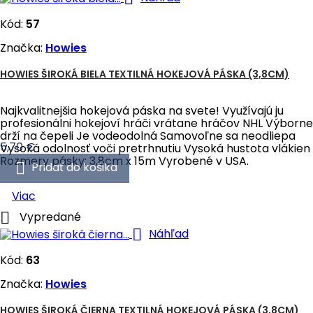
Kód:
57
Značka:
Howies
HOWIES ŠIROKÁ BIELA TEXTILNÁ HOKEJOVÁ PÁSKA (3,8CM)
Najkvalitnejšia hokejová páska na svete! Využívajú ju
profesionálni hokejoví hráči vrátane hráčov NHL Výborne
drží na čepeli Je vodeodolná Samovoľne sa neodliepa
Cena
5,70 €
Vysoká odolnosť voči pretrhnutiu Vysoká hustota vlákien
Rozmery pásky: 3,8cm x 15m Vyrobené v USA.

Pridať do košika
Viac

Vypredané

Náhľad
Kód:
63
Značka:
Howies
HOWIES ŠIROKÁ ČIERNA TEXTILNÁ HOKEJOVÁ PÁSKA (3,8CM)