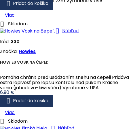
Rozmery pásky: 2,5cm x 23m Vyrobené v USA.

Pridať do košika
Viac

Skladom

Náhľad
Kód:
330
Značka:
Howies
HOWIES VOSK NA ČEPEĽ
Pomáha chrániť pred usádzaním snehu na čepeli Pridáva
extra lepivosť pre lepšiu kontrolu nad pukom Krásne
vonia (jahodovo-kiwi vôňa) Vyrobené v USA
Cena
6,90 €

Pridať do košika
Viac

Skladom

Náhľad