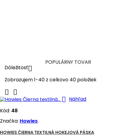
Pridáva extra lepivosť pre lepšiu kontrolu nad pukom
Krásne vonia (jahodovo-kiwi vôňa) Vyrobené v USA
Cena
6,90 €

Pridať do košika
Viac

Skladom
POPULÁRNY TOVAR
Dôležitosť

Zobrazujem 1-40 z celkovo 40 položiek



Náhľad
Kód:
48
Značka:
Howies
HOWIES ČIERNA TEXTILNÁ HOKEJOVÁ PÁSKA