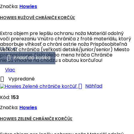
Značka:
Howies
HOWIES RUŽOVÉ CHRÁNIČE KORČÚĽ
Extra objem pre lepšiu ochranu noža Materiál odolný
voči prerezaniu Vnútro chrániča z froté materiálu, ktorý
absorbuje vlhkosť a chráni ostrie noža Prispôsobiteľná
Cena
18,50 €
veľkosť chrániča (veľkosti detské/junior/senior) Miesto
pre napísanie čísla alebo mena hráča Chrániče

Pridať do košika
nie sú vhodné na chôdzu s obutou korčuľou!
Viac

Vypredané

Náhľad
Kód:
153
Značka:
Howies
HOWIES ZELENÉ CHRÁNIČE KORČÚĽ