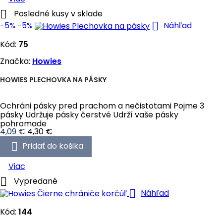

Posledné kusy v sklade

-5%
-5%
Náhľad
Kód:
75
Značka:
Howies
HOWIES PLECHOVKA NA PÁSKY
Ochráni pásky pred prachom a nečistotami Pojme 3
pásky Udržuje pásky čerstvé Udrží vaše pásky
pohromade
Cena
Bežná
4,09 €
4,30 €
cena

Pridať do košika
Viac

Vypredané

Náhľad
Kód:
144