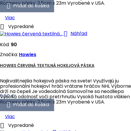
Rozmery pásky: 2,5cm x 23m Vyrobené v USA.

Pridať do košika
Viac

Vypredané

Náhľad
Kód:
90
Značka:
Howies
HOWIES ČERVENÁ TEXTILNÁ HOKEJOVÁ PÁSKA
Najkvalitnejšia hokejová páska na svete! Využívajú ju
profesionálni hokejoví hráči vrátane hráčov NHL Výborne
drží na čepeli Je vodeodolná Samovoľne sa neodliepa
Cena
5,50 €
Vysoká odolnosť voči pretrhnutiu Vysoká hustota vlákien
Rozmery pásky: 2,5cm x 23m Vyrobené v USA.

Pridať do košika
Viac

Vypredané