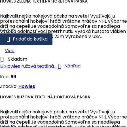
HOWIES ZELENÁ TEXTILNÁ HOKEJOVÁ PÁSKA
Najkvalitnejšia hokejová páska na svete! Využívajú ju
profesionálni hokejoví hráči vrátane hráčov NHL Výborne
drží na čepeli Je vodeodolná Samovoľne sa neodliepa
Cena
5,50 €
Vysoká odolnosť voči pretrhnutiu Vysoká hustota vlákien
Rozmery pásky: 2,5cm x 23m Vyrobené v USA.

Pridať do košika
Viac

Skladom

Náhľad
Kód:
99
Značka:
Howies
HOWIES RUŽOVÁ TEXTILNÁ HOKEJOVÁ PÁSKA
Najkvalitnejšia hokejová páska na svete! Využívajú ju
profesionálni hokejoví hráči vrátane hráčov NHL Výborne
drží na čepeli Je vodeodolná Samovoľne sa neodliepa
Cena
5,50 €