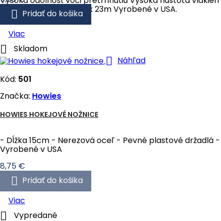
Vysoká odolnosť voči pretrhnutiu Vysoká hustota vlákien
Rozmery pásky: 2,5cm x 23m Vyrobené v USA.

Pridať do košika
Viac

Skladom

Náhľad
Kód:
501
Značka:
Howies
HOWIES HOKEJOVÉ NOŽNICE
- Dĺžka 15cm - Nerezová oceľ - Pevné plastové držadlá -
Vyrobené v USA
Cena
8,75 €

Pridať do košika
Viac

Vypredané