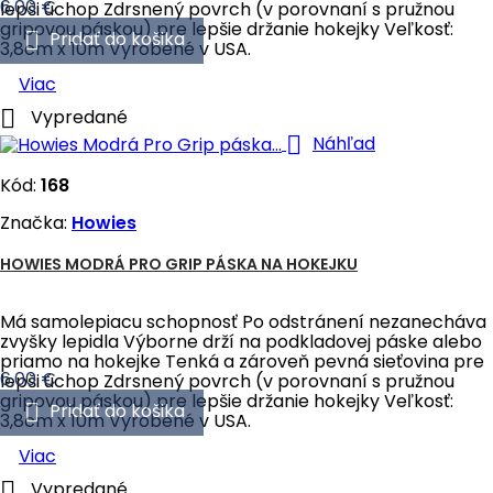
Cena
6,00 €
lepši úchop Zdrsnený povrch (v porovnaní s pružnou
gripovou páskou) pre lepšie držanie hokejky Veľkosť:

Pridať do košika
3,8cm x 10m Vyrobené v USA.
Viac

Vypredané

Náhľad
Kód:
168
Značka:
Howies
HOWIES MODRÁ PRO GRIP PÁSKA NA HOKEJKU
Má samolepiacu schopnosť Po odstránení nezanecháva
zvyšky lepidla Výborne drží na podkladovej páske alebo
priamo na hokejke Tenká a zároveň pevná sieťovina pre
Cena
6,00 €
lepši úchop Zdrsnený povrch (v porovnaní s pružnou
gripovou páskou) pre lepšie držanie hokejky Veľkosť:

Pridať do košika
3,8cm x 10m Vyrobené v USA.
Viac

Vypredané