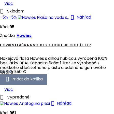
Viac

Skladom

-5%
-5%
Náhľad
Kód:
95
Značka:
Howies
HOWIES FLAŠA NA VODU S DLHOU HUBICOU, 1 LITER
Hokejová flaša Howies s dlhou hubicou, vyrobená 100%
bez látky BPA! Kapacita flaše: 1 liter Je vyrobená z
mäkkého stlačiteľného plastu a odolného gumového
Cena
Bežná
9,03 €
9,50 €
viečka
cena

Pridať do košika
Viac

Vypredané

Náhľad
Kód:
961