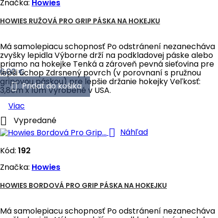
Značka:
Howies
HOWIES RUŽOVÁ PRO GRIP PÁSKA NA HOKEJKU
Má samolepiacu schopnosť Po odstránení nezanecháva
zvyšky lepidla Výborne drží na podkladovej páske alebo
priamo na hokejke Tenká a zároveň pevná sieťovina pre
Cena
6,00 €
lepši úchop Zdrsnený povrch (v porovnaní s pružnou
gripovou páskou) pre lepšie držanie hokejky Veľkosť:

Pridať do košika
3,8cm x 10m Vyrobené v USA.
Viac

Vypredané

Náhľad
Kód:
192
Značka:
Howies
HOWIES BORDOVÁ PRO GRIP PÁSKA NA HOKEJKU
Má samolepiacu schopnosť Po odstránení nezanecháva