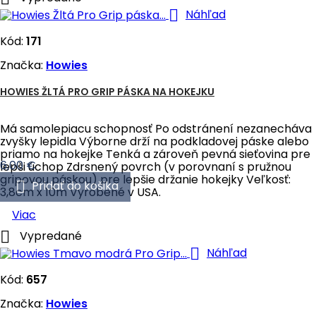

Náhľad
Kód:
171
Značka:
Howies
HOWIES ŽLTÁ PRO GRIP PÁSKA NA HOKEJKU
Má samolepiacu schopnosť Po odstránení nezanecháva
zvyšky lepidla Výborne drží na podkladovej páske alebo
priamo na hokejke Tenká a zároveň pevná sieťovina pre
Cena
6,00 €
lepši úchop Zdrsnený povrch (v porovnaní s pružnou
gripovou páskou) pre lepšie držanie hokejky Veľkosť:

Pridať do košika
3,8cm x 10m Vyrobené v USA.
Viac

Vypredané

Náhľad
Kód:
657
Značka:
Howies