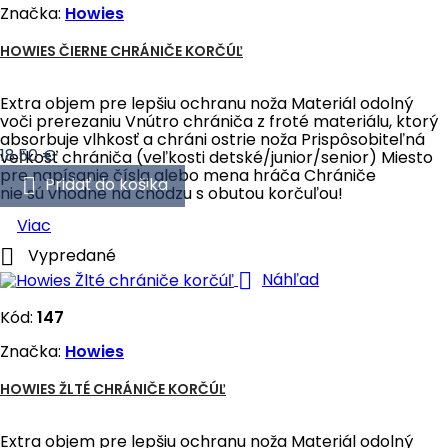
Značka:
Howies
HOWIES ČIERNE CHRÁNIČE KORČÚĽ
Extra objem pre lepšiu ochranu noža Materiál odolný
voči prerezaniu Vnútro chrániča z froté materiálu, ktorý
absorbuje vlhkosť a chráni ostrie noža Prispôsobiteľná
Cena
18,50 €
veľkosť chrániča (veľkosti detské/junior/senior) Miesto
pre napísanie čísla alebo mena hráča Chrániče

Pridať do košika
nie sú vhodné na chôdzu s obutou korčuľou!
Viac

Vypredané

Náhľad
Kód:
147
Značka:
Howies
HOWIES ŽLTÉ CHRÁNIČE KORČÚĽ
Extra objem pre lepšiu ochranu noža Materiál odolný