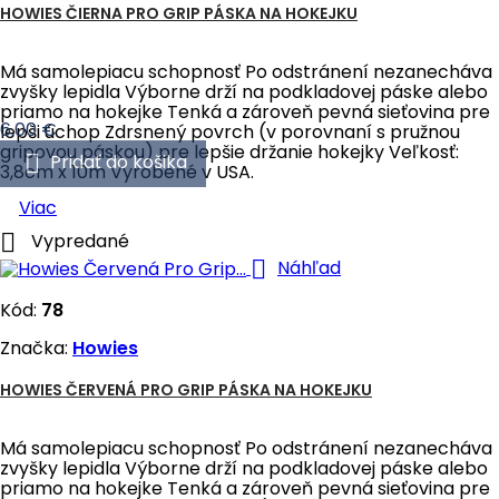
HOWIES ČIERNA PRO GRIP PÁSKA NA HOKEJKU
Má samolepiacu schopnosť Po odstránení nezanecháva
zvyšky lepidla Výborne drží na podkladovej páske alebo
priamo na hokejke Tenká a zároveň pevná sieťovina pre
Cena
6,00 €
lepši úchop Zdrsnený povrch (v porovnaní s pružnou
gripovou páskou) pre lepšie držanie hokejky Veľkosť:

Pridať do košika
3,8cm x 10m Vyrobené v USA.
Viac

Vypredané

Náhľad
Kód:
78
Značka:
Howies
HOWIES ČERVENÁ PRO GRIP PÁSKA NA HOKEJKU
Má samolepiacu schopnosť Po odstránení nezanecháva
zvyšky lepidla Výborne drží na podkladovej páske alebo
priamo na hokejke Tenká a zároveň pevná sieťovina pre