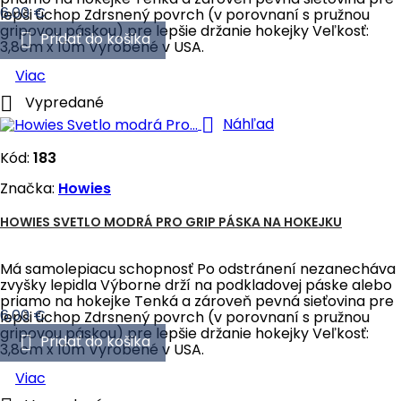
Cena
6,00 €
lepši úchop Zdrsnený povrch (v porovnaní s pružnou
gripovou páskou) pre lepšie držanie hokejky Veľkosť:

Pridať do košika
3,8cm x 10m Vyrobené v USA.
Viac

Vypredané

Náhľad
Kód:
183
Značka:
Howies
HOWIES SVETLO MODRÁ PRO GRIP PÁSKA NA HOKEJKU
Má samolepiacu schopnosť Po odstránení nezanecháva
zvyšky lepidla Výborne drží na podkladovej páske alebo
priamo na hokejke Tenká a zároveň pevná sieťovina pre
Cena
6,00 €
lepši úchop Zdrsnený povrch (v porovnaní s pružnou
gripovou páskou) pre lepšie držanie hokejky Veľkosť:

Pridať do košika
3,8cm x 10m Vyrobené v USA.
Viac