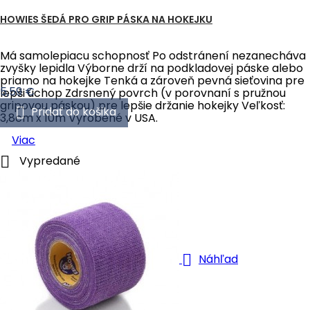
HOWIES ŠEDÁ PRO GRIP PÁSKA NA HOKEJKU
Má samolepiacu schopnosť Po odstránení nezanecháva
zvyšky lepidla Výborne drží na podkladovej páske alebo
priamo na hokejke Tenká a zároveň pevná sieťovina pre
Cena
5,59 €
lepši úchop Zdrsnený povrch (v porovnaní s pružnou
gripovou páskou) pre lepšie držanie hokejky Veľkosť:

Pridať do košika
3,8cm x 10m Vyrobené v USA.
Viac

Vypredané

Náhľad