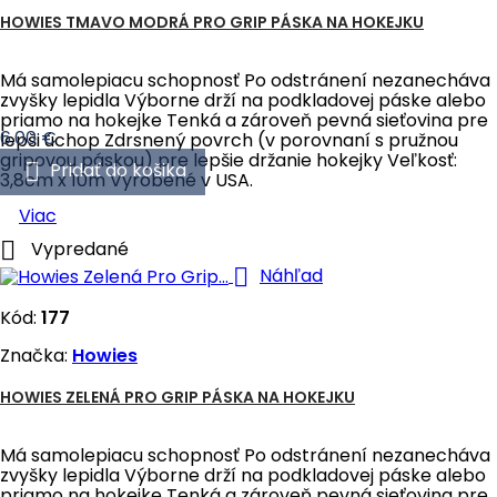
HOWIES TMAVO MODRÁ PRO GRIP PÁSKA NA HOKEJKU
Má samolepiacu schopnosť Po odstránení nezanecháva
zvyšky lepidla Výborne drží na podkladovej páske alebo
priamo na hokejke Tenká a zároveň pevná sieťovina pre
Cena
6,00 €
lepši úchop Zdrsnený povrch (v porovnaní s pružnou
gripovou páskou) pre lepšie držanie hokejky Veľkosť:

Pridať do košika
3,8cm x 10m Vyrobené v USA.
Viac

Vypredané

Náhľad
Kód:
177
Značka:
Howies
HOWIES ZELENÁ PRO GRIP PÁSKA NA HOKEJKU
Má samolepiacu schopnosť Po odstránení nezanecháva
zvyšky lepidla Výborne drží na podkladovej páske alebo
priamo na hokejke Tenká a zároveň pevná sieťovina pre