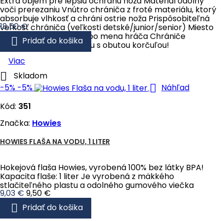
Extra objem pre lepšiu ochranu noža Materiál odolný
voči prerezaniu Vnútro chrániča z froté materiálu, ktorý
absorbuje vlhkosť a chráni ostrie noža Prispôsobiteľná
Cena
18,50 €
veľkosť chrániča (veľkosti detské/junior/senior) Miesto
pre napísanie čísla alebo mena hráča Chrániče

Pridať do košika
nie sú vhodné na chôdzu s obutou korčuľou!
Viac

Skladom

-5%
-5%
Náhľad
Kód:
351
Značka:
Howies
HOWIES FLAŠA NA VODU, 1 LITER
Hokejová flaša Howies, vyrobená 100% bez látky BPA!
Kapacita flaše: 1 liter Je vyrobená z mäkkého
stlačiteľného plastu a odolného gumového viečka
Cena
Bežná
9,03 €
9,50 €
cena

Pridať do košika