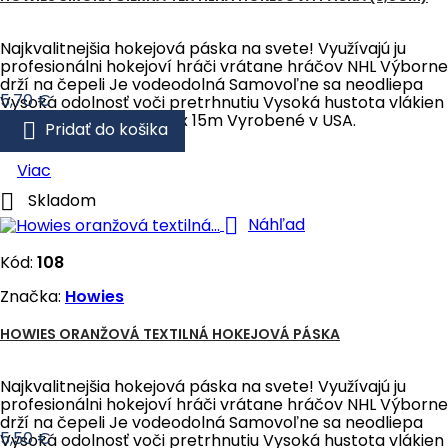
Najkvalitnejšia hokejová páska na svete! Využívajú ju
profesionálni hokejoví hráči vrátane hráčov NHL Výborne
drží na čepeli Je vodeodolná Samovoľne sa neodliepa
Cena
5,70 €
Vysoká odolnosť voči pretrhnutiu Vysoká hustota vlákien
Rozmery pásky: 3,8cm x 15m Vyrobené v USA.

Pridať do košika
Viac

Skladom

Náhľad
Kód:
108
Značka:
Howies
HOWIES ORANŽOVÁ TEXTILNÁ HOKEJOVÁ PÁSKA
Najkvalitnejšia hokejová páska na svete! Využívajú ju
profesionálni hokejoví hráči vrátane hráčov NHL Výborne
drží na čepeli Je vodeodolná Samovoľne sa neodliepa
Cena
5,50 €
Vysoká odolnosť voči pretrhnutiu Vysoká hustota vlákien