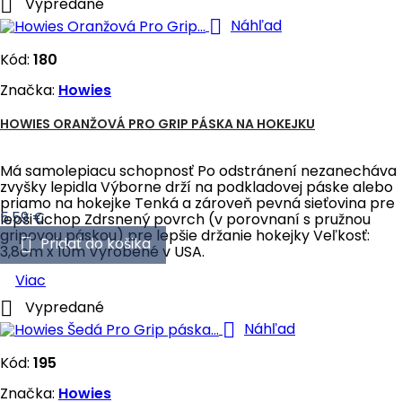

Vypredané

Náhľad
Kód:
180
Značka:
Howies
HOWIES ORANŽOVÁ PRO GRIP PÁSKA NA HOKEJKU
Má samolepiacu schopnosť Po odstránení nezanecháva
zvyšky lepidla Výborne drží na podkladovej páske alebo
priamo na hokejke Tenká a zároveň pevná sieťovina pre
Cena
5,59 €
lepši úchop Zdrsnený povrch (v porovnaní s pružnou
gripovou páskou) pre lepšie držanie hokejky Veľkosť:

Pridať do košika
3,8cm x 10m Vyrobené v USA.
Viac

Vypredané

Náhľad
Kód:
195
Značka:
Howies