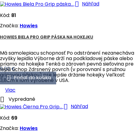

Náhľad
Kód:
81
Značka:
Howies
HOWIES BIELA PRO GRIP PÁSKA NA HOKEJKU
Má samolepiacu schopnosť Po odstránení nezanecháva
zvyšky lepidla Výborne drží na podkladovej páske alebo
priamo na hokejke Tenká a zároveň pevná sieťovina pre
Cena
6,00 €
lepši úchop Zdrsnený povrch (v porovnaní s pružnou
gripovou páskou) pre lepšie držanie hokejky Veľkosť:

Pridať do košika
3,8cm x 10m Vyrobené v USA.
Viac

Vypredané

Náhľad
Kód:
69
Značka:
Howies