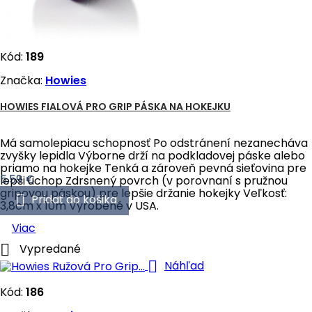
Kód:
189
Značka:
Howies
HOWIES FIALOVÁ PRO GRIP PÁSKA NA HOKEJKU
Má samolepiacu schopnosť Po odstránení nezanecháva
zvyšky lepidla Výborne drží na podkladovej páske alebo
priamo na hokejke Tenká a zároveň pevná sieťovina pre
Cena
5,59 €
lepši úchop Zdrsnený povrch (v porovnaní s pružnou
gripovou páskou) pre lepšie držanie hokejky Veľkosť:

Pridať do košika
3,8cm x 10m Vyrobené v USA.
Viac

Vypredané

Náhľad
Kód:
186