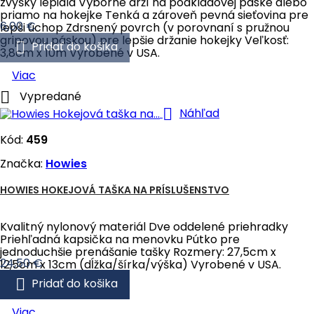
zvyšky lepidla Výborne drží na podkladovej páske alebo
priamo na hokejke Tenká a zároveň pevná sieťovina pre
Cena
6,00 €
lepši úchop Zdrsnený povrch (v porovnaní s pružnou
gripovou páskou) pre lepšie držanie hokejky Veľkosť:

Pridať do košika
3,8cm x 10m Vyrobené v USA.
Viac

Vypredané

Náhľad
Kód:
459
Značka:
Howies
HOWIES HOKEJOVÁ TAŠKA NA PRÍSLUŠENSTVO
Kvalitný nylonový materiál Dve oddelené priehradky
Priehľadná kapsička na menovku Pútko pre
jednoduchšie prenášanie tašky Rozmery: 27,5cm x
Cena
24,50 €
12,5cm x 13cm (dĺžka/šírka/výška) Vyrobené v USA.

Pridať do košika
Viac