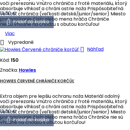
voči prerezaniu Vnútro chrániča z froté materiálu, ktorý
absorbuje vlhkosť a chráni ostrie noža Prispôsobiteľná
Cena
18,50 €
veľkosť chrániča (veľkosti detské/junior/senior) Miesto
pre napísanie čísla alebo mena hráča Chrániče

Pridať do košika
nie sú vhodné na chôdzu s obutou korčuľou!
Viac

Vypredané

Náhľad
Kód:
150
Značka:
Howies
HOWIES ČERVENÉ CHRÁNIČE KORČÚĽ
Extra objem pre lepšiu ochranu noža Materiál odolný
voči prerezaniu Vnútro chrániča z froté materiálu, ktorý
absorbuje vlhkosť a chráni ostrie noža Prispôsobiteľná
Cena
18,50 €
veľkosť chrániča (veľkosti detské/junior/senior) Miesto
pre napísanie čísla alebo mena hráča Chrániče nie sú

Pridať do košika
vhodné na chôdzu s obutou korčuľou!