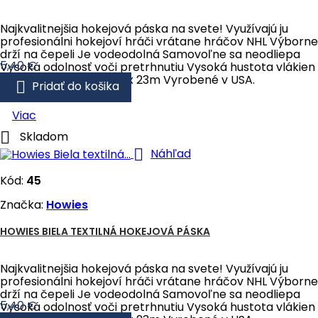
Najkvalitnejšia hokejová páska na svete! Využívajú ju
profesionálni hokejoví hráči vrátane hráčov NHL Výborne
drží na čepeli Je vodeodolná Samovoľne sa neodliepa
Cena
5,40 €
Vysoká odolnosť voči pretrhnutiu Vysoká hustota vlákien
Rozmery pásky: 2,5cm x 23m Vyrobené v USA.

Pridať do košika
Viac

Skladom

Náhľad
Kód:
45
Značka:
Howies
HOWIES BIELA TEXTILNÁ HOKEJOVÁ PÁSKA
Najkvalitnejšia hokejová páska na svete! Využívajú ju
profesionálni hokejoví hráči vrátane hráčov NHL Výborne
drží na čepeli Je vodeodolná Samovoľne sa neodliepa
Cena
5,40 €
Vysoká odolnosť voči pretrhnutiu Vysoká hustota vlákien