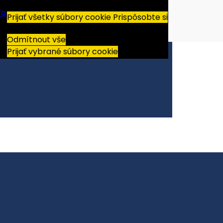
fo
Prijať všetky súbory cookie
Prispôsobte si
Odmítnout vše
Prijať vybrané súbory cookie