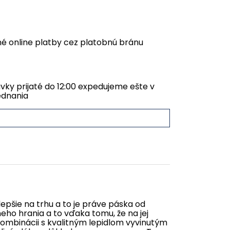
é online platby cez platobnú bránu
ky prijaté do 12:00 expedujeme ešte v
ednania
jlepšie na trhu a to je práve páska od
eho hrania a to vďaka tomu, že na jej
kombinácii s kvalitným lepidlom vyvinutým