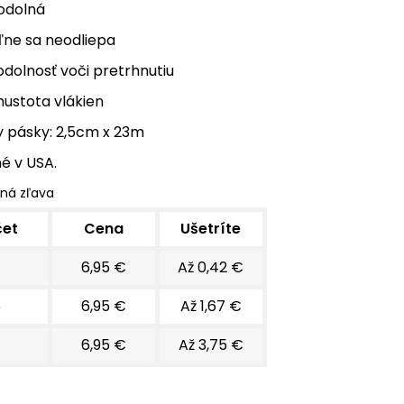
odolná
ne sa neodliepa
dolnosť voči pretrhnutiu
ustota vlákien
 pásky: 2,5cm x 23m
é v USA.
ná zľava
čet
Cena
Ušetríte
6,95 €
Až 0,42 €
6
6,95 €
Až 1,67 €
6,95 €
Až 3,75 €