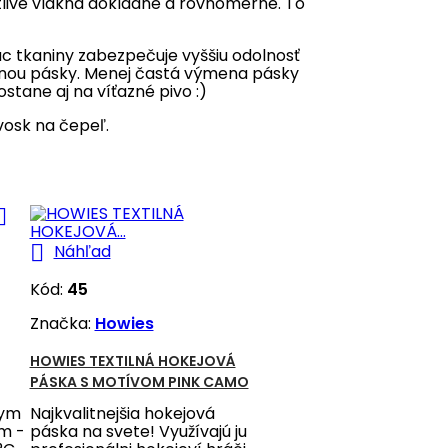
tlivé vlákna dôkladne a rovnomerne. To
ac tkaniny zabezpečuje vyššiu odolnosť
menou pásky. Menej častá výmena pásky
ostane aj na víťazné pivo :)
vosk na čepeľ.


Náhľad
Kód:
45
Značka:
Howies
HOWIES TEXTILNÁ HOKEJOVÁ
PÁSKA S MOTÍVOM PINK CAMO
kym
Najkvalitnejšia hokejová
m -
páska na svete! Využívajú ju