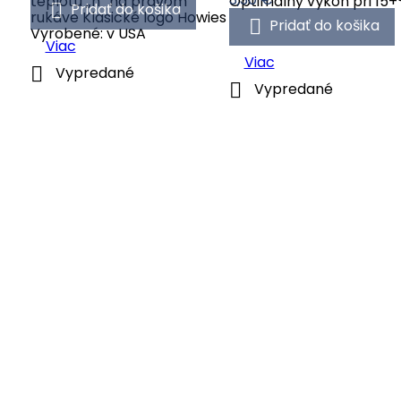
teplotu „h“ na pravom
Optimálny výkon pri 15

Pridať do košika
rukáve Klasické logo Howies

Pridať do košika
Vyrobené: v USA
Viac
Viac

Vypredané

Vypredané