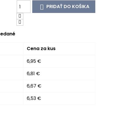
PRIDAŤ DO KOŠIKA

edané
Cena za kus
6,95 €
6,81 €
6,67 €
6,53 €