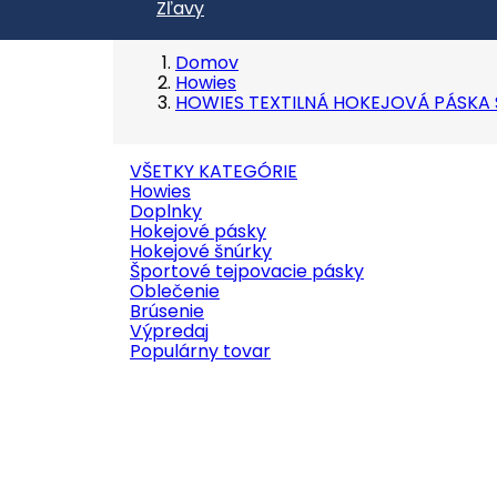
Zľavy
Domov
Howies
HOWIES TEXTILNÁ HOKEJOVÁ PÁSKA
VŠETKY KATEGÓRIE
Howies
Doplnky
Hokejové pásky
Hokejové šnúrky
Športové tejpovacie pásky
Oblečenie
Brúsenie
Výpredaj
Populárny tovar

Náhľad
Kód:
45