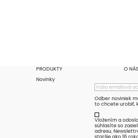
vonia (jahodovo-kiwi vôňa)
Vyrobené v USA
Cena
6,90 €

Pridať do košika
Viac

Skladom
PRODUKTY
O NÁ
Novinky
Odber noviniek mô
to chcete urobiť, 
Vložením a odosl
súhlasíte so zasi
adresu. Newslettr
staršie ako 16 rok