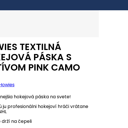
IES TEXTILNÁ
EJOVÁ PÁSKA S
ÍVOM PINK CAMO
Howies
tnejšia hokejová páska na svete!
ú ju profesionálni hokejoví hráči vrátane
NHL
drží na čepeli