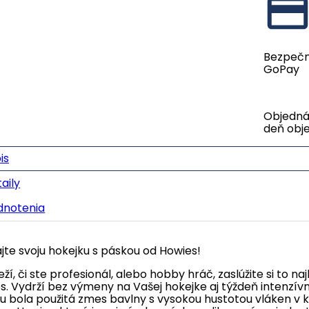
Bezpečn
GoPay
Objednáv
deň obj
is
aily
dnotenia
jte svoju hokejku s páskou od Howies!
ží, či ste profesionál, alebo hobby hráč, zaslúžite si to na
s. Vydrží bez výmeny na Vašej hokejke aj týždeň intenzívn
u bola použitá zmes bavlny s vysokou hustotou vláken v 