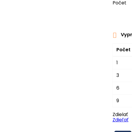
Počet
Vypr

Počet
1
3
6
9
Zdielať
Zdieľať