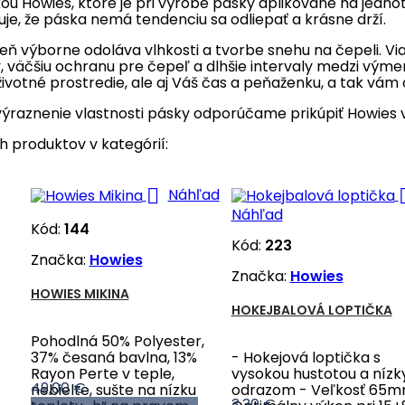
ou Howies, ktoré je pri výrobe pásky aplikované na jedno
uje, že páska nemá tendenciu sa odliepať a krásne drží.
eň výborne odoláva vlhkosti a tvorbe snehu na čepeli. Vi
, väčšiu ochranu pre čepeľ a dlhšie intervaly medzi vý
životné prostredie, ale aj Váš čas a peňaženku, a tak vám 
výraznenie vlastnosti pásky odporúčame prikúpiť Howies 
ch produktov v kategórií:

Náhľad
Náhľad
Kód:
144
Kód:
223
Značka:
Howies
Značka:
Howies
HOWIES MIKINA
HOKEJBALOVÁ LOPTIČKA
Pohodlná 50% Polyester,
37% česaná bavlna, 13%
- Hokejová loptička s
Rayon Perte v teple,
vysokou hustotou a níz
Cena
49,00 €
nebielte, sušte na nízku
odrazom - Veľkosť 65m
Cena
3,30 €