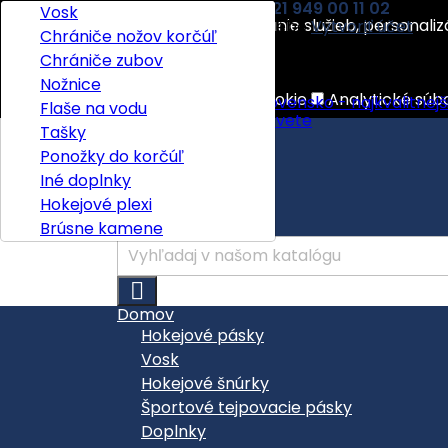
Kontakt
Telefón:
+421 949 00 11 02
E-mail:
Textilné pásky
Voskované textilné šnúrky
Vosk
Tento eshop používa na poskytovanie služieb, personaliz
Vitajte,
Prihlásiť sa
alebo
Vytvoriť účet
Pásky na holene
Textilné šnúrky
Chrániče nožov korčúľ

Slovenčina
Viac informácií
Gripové pásky
Chrániče zubov

EUR €
Nožnice
Nevyhnutne potrebné súbory cookie
Analytické súb
Flaše na vodu
Tašky
Doručenie
Zdarma
Ponožky do korčúľ
Spolu
0,00 €
Iné doplnky
Hokejové plexi

POKLADŇA
Brúsne kamene

Domov
Hokejové pásky
Vosk
Hokejové šnúrky
Športové tejpovacie pásky
Doplnky