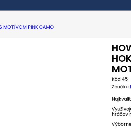
 S MOTÍVOM PINK CAMO
HOW
HOK
MOT
Kód
45
Značka
Najkvali
Využívaj
hráčov 
Výborne 