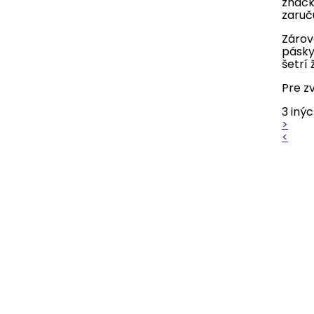
značk
zaruč
Viac

Skladom
Zárov
pásky
šetrí 

Náhľad
Pre z
Kód:
51
3 iný
Značka:
Howies
>
<
HOWIES PRIEHĽADNÁ PÁSKA NA
HOLENE
Najkvalitnejšia hokejová páska
na holene!
Využívaná profesionálnymi
hokejovými hráčmi Výborne drží
na chráničoch holení aj
štucniach Dostatočne silná na
zafixovanie holenných
chráničov Flexibilná
Neobmedzuje pri pohybe a
napínaní svalov Nemá
tendenciu sa odliepať pri hre