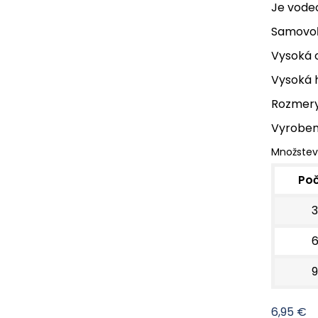
Je vode
Samovoľ
Vysoká o
Vysoká h
Rozmery
Vyroben
Množstev
Po
3
9
6,95 €