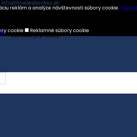
info@howieshockey.sk
áciu reklám a analýze návštevnosti súbory cookie.
Viac in
shopping_cart
Košík:
0
Produkty - 0,00 €
ory cookie
Reklamné súbory cookie
Váš košík je prázdny