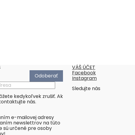
S
VÁŠ ÚČET
Facebook
Instagram
Sledujte nás
žete kedykoľvek zrušiť. Ak
kontaktujte nás.
aním e-mailovej adresy
elaním newslettrov na túto
e sú určené pre osoby
ov!