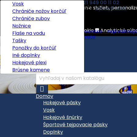
Kontakt
Telefón:
+421 949 00 11 02
E-mail:
Textilné pásky
Voskované textilné šnúrky
Vosk
Tento eshop používa na poskytovanie služieb, personaliz
Vitajte,
Prihlásiť sa
alebo
Vytvoriť účet
Pásky na holene
Textilné šnúrky
Chrániče nožov korčúľ

Slovenčina
Viac informácií
Gripové pásky
Chrániče zubov

EUR €
Nožnice
Nevyhnutne potrebné súbory cookie
Analytické súb
Flaše na vodu
Tašky
Doručenie
Zdarma
Ponožky do korčúľ
Spolu
0,00 €
Iné doplnky
Hokejové plexi

POKLADŇA
Brúsne kamene

Domov
Hokejové pásky
Vosk
Hokejové šnúrky
Športové tejpovacie pásky
Doplnky