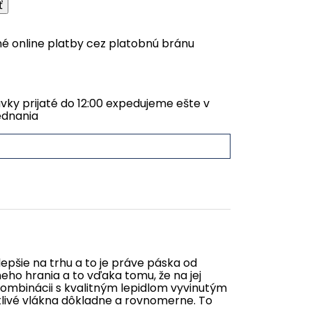
é online platby cez platobnú bránu
ky prijaté do 12:00 expedujeme ešte v
ednania
jlepšie na trhu a to je práve páska od
eho hrania a to vďaka tomu, že na jej
kombinácii s kvalitným lepidlom vyvinutým
tlivé vlákna dôkladne a rovnomerne. To