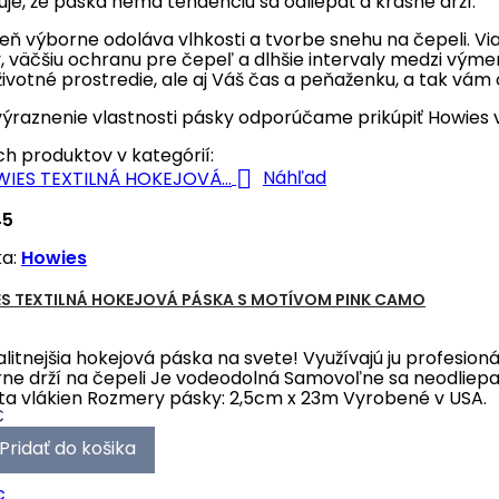
uje, že páska nemá tendenciu sa odliepať a krásne drží.
eň výborne odoláva vlhkosti a tvorbe snehu na čepeli. Vi
, väčšiu ochranu pre čepeľ a dlhšie intervaly medzi vý
životné prostredie, ale aj Váš čas a peňaženku, a tak vám 
výraznenie vlastnosti pásky odporúčame prikúpiť Howies 
ých produktov v kategórií:

Náhľad
45
ka:
Howies
S TEXTILNÁ HOKEJOVÁ PÁSKA S MOTÍVOM PINK CAMO
alitnejšia hokejová páska na svete! Využívajú ju profesion
ne drží na čepeli Je vodeodolná Samovoľne sa neodliepa
ta vlákien Rozmery pásky: 2,5cm x 23m Vyrobené v USA.
€
Pridať do košika
c