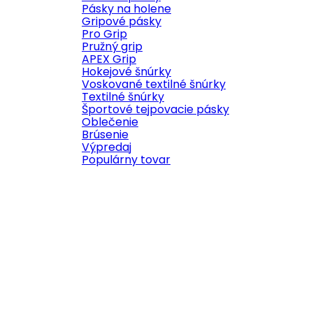
Pásky na holene
Gripové pásky
Pro Grip
Pružný grip
APEX Grip
Hokejové šnúrky
Voskované textilné šnúrky
Textilné šnúrky
Športové tejpovacie pásky
Oblečenie
Brúsenie
Výpredaj
Populárny tovar