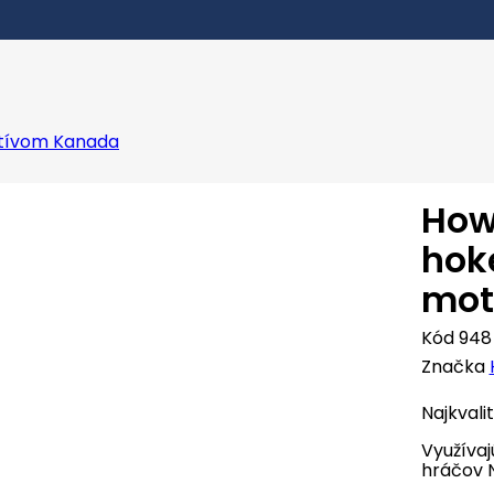
otívom Kanada
How
hok
mot
Kód
948
Značka
Najkvali
Využívaj
hráčov 