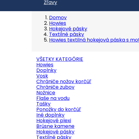
Zľavy
Domov
Howies
Hokejové pásky
Textilné pásky
Howies textilná hokejová páska s m
VŠETKY KATEGÓRIE
Howies
Doplnky
Vosk
Chrániče nožov korčúľ
Chrániče zubov
Nožnice
Flaše na vodu
Tašky
Ponožky do korčúľ
Iné doplnky
Hokejové plexi
Brúsne kamene
Hokejové pásky
Textilné pásky