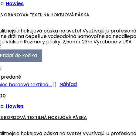
ka:
Howies
S ORANŽOVÁ TEXTILNÁ HOKEJOVÁ PÁSKA
alitnejšia hokejová páska na svete! Využívajú ju profesion
ne drží na čepeli Je vodeodolná Samovoľne sa neodliepa
ta vlákien Rozmery pásky: 2,5cm x 23m Vyrobené v USA.
€
Pridať do košika
c
predané

Náhľad
100
ka:
Howies
S BORDOVÁ TEXTILNÁ HOKEJOVÁ PÁSKA
alitnejšia hokejová páska na svete! Využívajú ju profesion