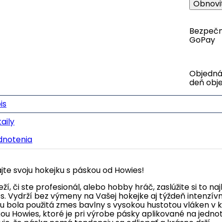
Bezpečn
GoPay
Objednáv
deň obj
is
aily
dnotenia
jte svoju hokejku s páskou od Howies!
ží, či ste profesionál, alebo hobby hráč, zaslúžite si to na
s. Vydrží bez výmeny na Vašej hokejke aj týždeň intenzívn
u bola použitá zmes bavlny s vysokou hustotou vláken v 
ou Howies, ktoré je pri výrobe pásky aplikované na jedno