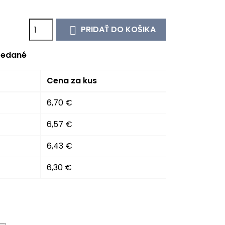
PRIDAŤ DO KOŠIKA

edané
Cena za kus
6,70 €
6,57 €
6,43 €
6,30 €