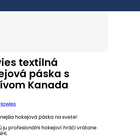
ies textilná
ejová páska s
ívom Kanada
Howies
tnejšia hokejová páska na svete!
ú ju profesionálni hokejoví hráči vrátane
NHL