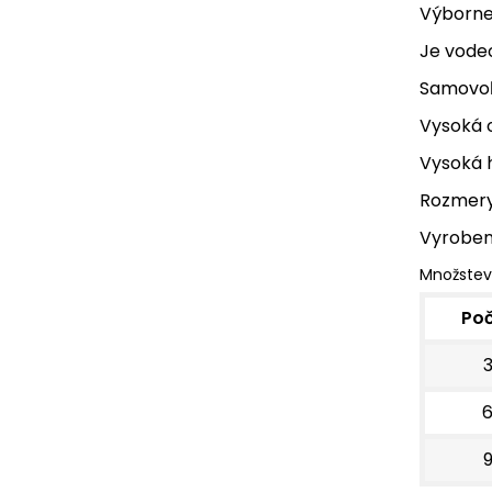
Výborne 
Je vode
Samovoľ
Vysoká o
Vysoká h
Rozmery
Vyroben
Množstev
Po