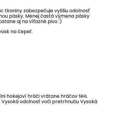
ac tkaniny zabezpečuje vyššiu odolnosť
menou pásky. Menej častá výmena pásky
ostane aj na víťazné pivo :)
vosk na čepeľ.
álni hokejoví hráči vrátane hráčov NHL
 Vysoká odolnosť voči pretrhnutiu Vysoká