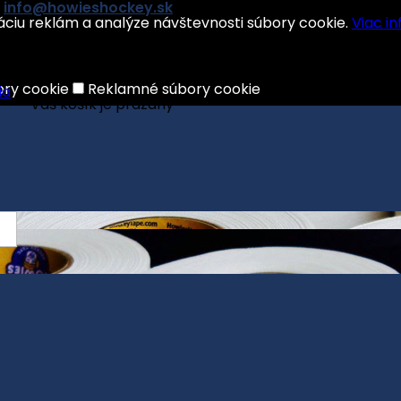
info@howieshockey.sk
áciu reklám a analýze návštevnosti súbory cookie.
Viac in
shopping_cart
Košík:
0
Produkty - 0,00 €
ory cookie
Reklamné súbory cookie
Váš košík je prázdny