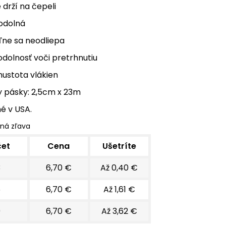
drží na čepeli
odolná
ne sa neodliepa
dolnosť voči pretrhnutiu
ustota vlákien
 pásky: 2,5cm x 23m
é v USA.
ná zľava
čet
Cena
Ušetríte
3
6,70 €
Až 0,40 €
6
6,70 €
Až 1,61 €
9
6,70 €
Až 3,62 €