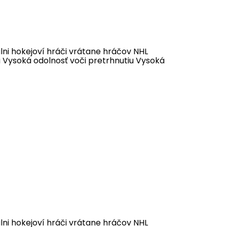
álni hokejoví hráči vrátane hráčov NHL
 Vysoká odolnosť voči pretrhnutiu Vysoká
álni hokejoví hráči vrátane hráčov NHL