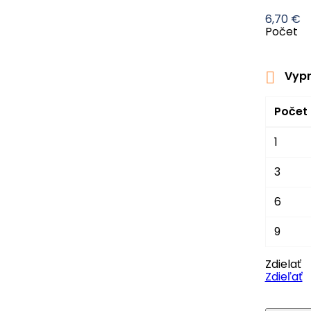
6,70 €
Počet
Vypr

Počet
1
3
6
9
Zdielať
Zdieľať