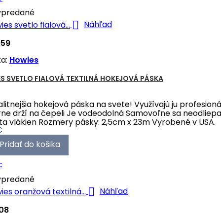
predané

Náhľad
959
ka:
Howies
S SVETLO FIALOVÁ TEXTILNÁ HOKEJOVÁ PÁSKA
alitnejšia hokejová páska na svete! Využívajú ju profesion
ne drží na čepeli Je vodeodolná Samovoľne sa neodliepa
ta vlákien Rozmery pásky: 2,5cm x 23m Vyrobené v USA.
€
Pridať do košika
c
predané

Náhľad
08