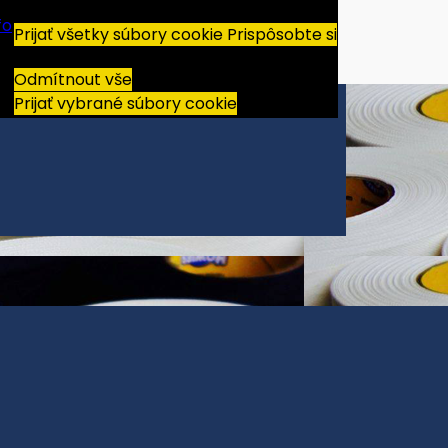
fo
Prijať všetky súbory cookie
Prispôsobte si
Odmítnout vše
Prijať vybrané súbory cookie